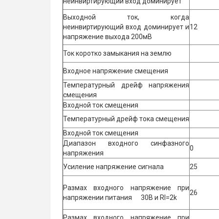
неинвиртирующий вход доминирует
Выходной ток, когда
неинвиртирующий вход доминирует и
12
напряжение выхода 200мВ
Ток коротко замыкания на землю
Входное напряжение смещения
Температурный дрейф напряжения
смещения
Входной ток смещения
Температурный дрейф тока смещения
Входной ток смещения
Диапазон входного синфазного
0
напряжения
Усиление напряжение сигнала
25
Размах входного напряжение при
26
напряжении питания 30В и Rl=2k
Размах входного напряжение при