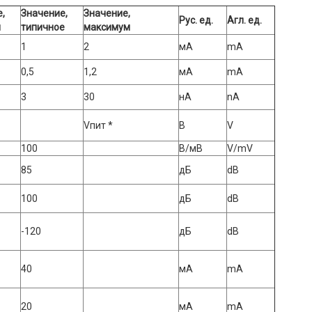
,
Значение,
Значение,
Рус. ед.
Агл. ед.
м
типичное
максимум
1
2
мА
mA
0,5
1,2
мА
mA
3
30
нА
nA
Vпит *
В
V
100
В/мВ
V/mV
85
дБ
dB
100
дБ
dB
-120
дБ
dB
40
мА
mA
20
мА
mA