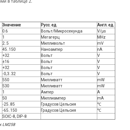
ми в таблице 2.
Значение
Русс. ед.
Англ. ед.
0.6
Вольт/Микросекунда
V/μs
1
Мегагерц
MHz
2..5
Милливольт
mV
45..150
Наноампер
nA
+32
Вольт
V
±16
Вольт
V
+32
Вольт
V
-0,3..32
Вольт
V
550
Милливатт
mW
530
Милливатт
mW
1
Ампер
A
50
Миллиампер
mA
-25..85
Градусов Цельсия
℃
-65..150
Градусов Цельсия
℃
SOIC-8, DIP-8
ик LM258