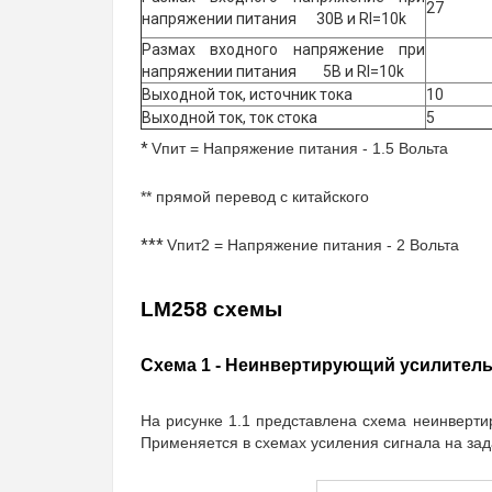
27
напряжении питания 30В и Rl=10k
Размах входного напряжение при
напряжении питания 5В и Rl=10k
Выходной ток, источник тока
10
Выходной ток, ток стока
5
*
Vпит = Напряжение питания - 1.5 Вольта
** прямой перевод с китайского
***
Vпит2 = Напряжение питания - 2 Вольта
LM258 схемы
Схема 1 - Неинвертирующий усилитель
На рисунке 1.1 представлена схема неинверти
Применяется в схемах усиления сигнала на за