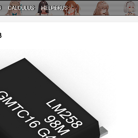
3
CALCULUS
HELPERUS
8