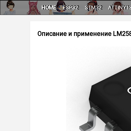
HOME
ESP32
STM32
ATTINY1
Описание и применение LM25