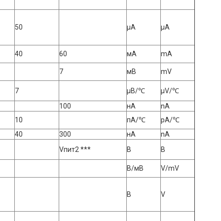
50
μА
μA
40
60
мА
mA
7
мВ
mV
7
μВ/℃
μV/℃
100
нА
nA
10
пА/℃
pA/℃
40
300
нА
nA
Vпит2 ***
В
В
В/мВ
V/mV
В
V