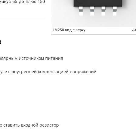
минус 65 до плюс 150
LM258 вид с верху
8
полярным источником питания
пусе с внутренней компенсацией напряжений
не ставить входной резистор