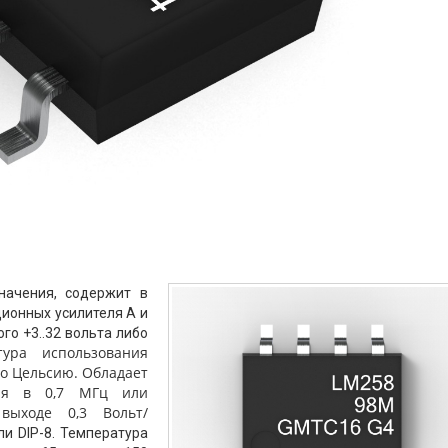
начения, содержит в
ционных усилителя А и
го +3..32 вольта либо
тура использования
по Цельсию. Обладает
ния в 0,7 МГц или
выходе 0,3 Вольт/
ли DIP-8. Температура