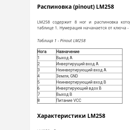
Распиновка (pinout) LM258
LM258 содержит 8 ног и распиновка кото
таблице 1. Нумерация начанается от ключа - 
Таблица 1 - Pinout LM258
Нога
Назначение
1
Выход А
2
Инвертирущий вход А
3
Неинвертирующий вход А
4
Земля, GND
5
Неинвертирующий вход В
6
Инвертирующий вдох В
7
Выход В
8
Питание VCC
Характеристики LM258