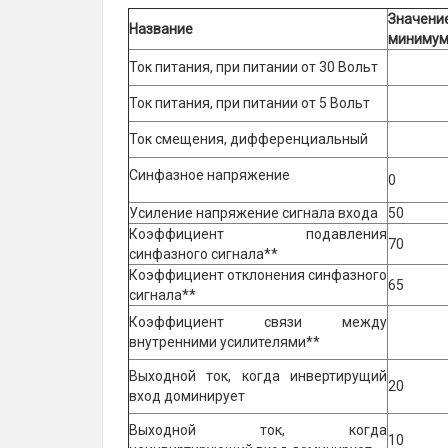
Значение
Название
миниму
Ток питания, при питании от 30 Вольт
Ток питания, при питании от 5 Вольт
Ток смещения, дифференциальный
Синфазное напряжение
0
Усиление напряжение сигнала входа
50
Коэффициент подавления
70
синфазного сигнала**
Коэффициент отклонения синфазного
65
сигнала**
Коэффициент связи между
внутренними усилителями**
Выходной ток, когда инвертирущий
20
вход доминирует
Выходной ток, когда
10