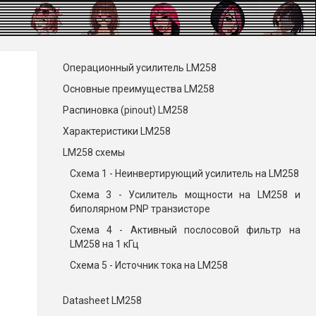
Операционный усилитель LM258
Основные преимущества LM258
Распиновка (pinout) LM258
Характеристики LM258
LM258 схемы
Схема 1 - Неинвертирующий усилитель на LM258
Схема 3 - Усилитель мощности на LM258 и
биполярном PNP транзисторе
Схема 4 - Активный послосовой фильтр на
LM258 на 1 кГц
Схема 5 - Источник тока на LM258
Datasheet LM258