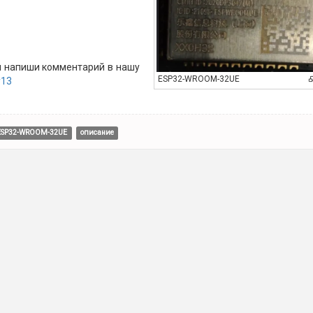
 и напиши комментарий в нашу
ESP32-WROOM-32UE
y13
ESP32-WROOM-32UE
описание