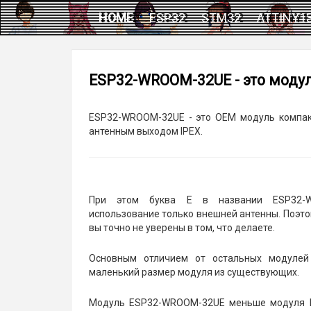
HOME
ESP32
STM32
ATTINY1
ESP32-WROOM-32UE - это мод
ESP32-WROOM-32UE - это OEM модуль компак
антенным выходом IPEX.
При этом буква E в названии ESP32-
использование только внешней антенны. Поэтом
вы точно не уверены в том, что делаете.
Основным отличием от остальных модуле
маленький размер модуля из существующих.
Модуль ESP32-WROOM-32UE меньше модуля 