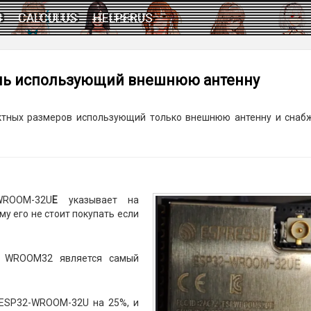
3
CALCULUS
HELPERUS
уль использующий внешнюю антенну
тных размеров использующий только внешнюю антенну и снаб
WROOM-32U
E
указывает на
у его не стоит покупать если
й WROOM32 является самый
ESP32-WROOM-32U на 25%, и