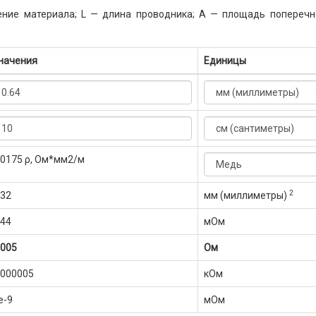
ение материала; L — длина проводника; A — площадь поперечн
начения
Единицы
.0175 ρ, Ом*мм2/м
2
.32
мм (миллиметры)
.44
мОм
.005
Ом
.000005
кОм
e-9
мОм