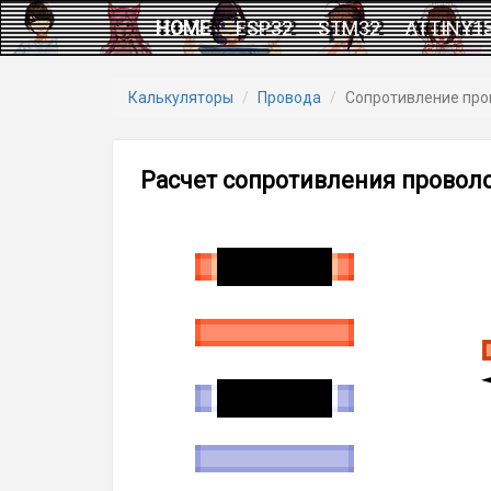
HOME
ESP32
STM32
ATTINY1
Калькуляторы
Провода
Сопротивление про
Расчет сопротивления провол