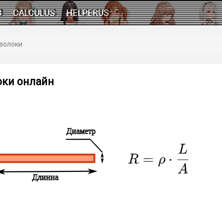
3
CALCULUS
HELPERUS
волоки
оки онлайн